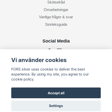
Skötselråd
Omarbetningar
Vanliga frågor & svar
Storleksguide
Social Media
Vi använder cookies
FORS silver uses cookies to deliver the best
Prenumerera på mitt nyhetsbrev
experience. By using my site, you agree to our
cookie policy.
Prenumerera
Accept all
Settings
© 2026 FORS silver