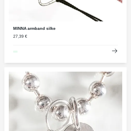
MINNA armband silke
27,39 €