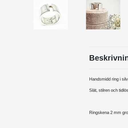
Beskrivni
Handsmidd ring i sil
Slät, stilren och tidl
Ringskena 2 mm grov