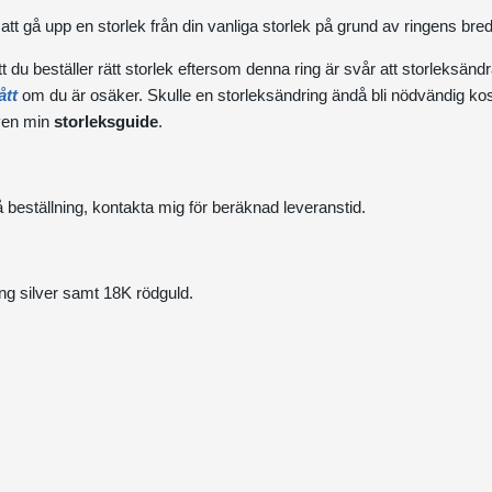
t gå upp en storlek från din vanliga storlek på grund av ringens bred
t du beställer rätt storlek eftersom denna ring är svår att storleksändr
tt
om du är osäker. Skulle en storleksändring ändå bli nödvändig kos
även min
storleksguide
.
å beställning, kontakta mig för beräknad leveranstid.
ing silver samt 18K rödguld.