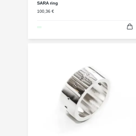
SARA ring
100,36 €