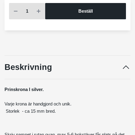
Beställ
Beskrivning
Prinskrona I silver.
Varje krona är handgjord och unik.
Storlek - ca 15 mm bred.
Skriv namnet i rutan ovan, max 5-6 bokstäver får plats på det