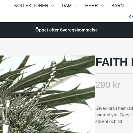
KOLLEKTIONER
DAM
HERR
BARN
K
Öppet efter överenskommelse
FAITH 
290 kr
Silverkors i hamrad 
hamrad yta. Görs i 
stilrent och tid