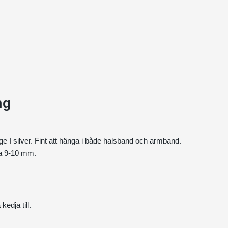
ng
e I silver. Fint att hänga i både halsband och armband.
ca 9-10 mm.
a
kedja
till.