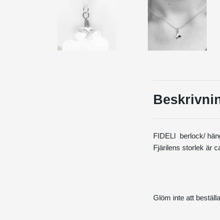
Beskrivni
FIDELI berlock/ häng
Fjärilens storlek är 
Glöm inte att beställ