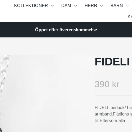
KOLLEKTIONER
DAM
HERR
BARN
K
Öppet efter överenskommelse
FIDELI
390 kr
FIDELI berlock/ hän
armband.Fjärilens s
till.Eftersom alla