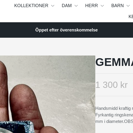
KOLLEKTIONER
DAM
HERR
BARN
K
Öppet efter överenskommelse
GEMMA
1 300 kr
Handsmidd kraftig ri
Fyrkantig ringsken
mm i diameter.OB