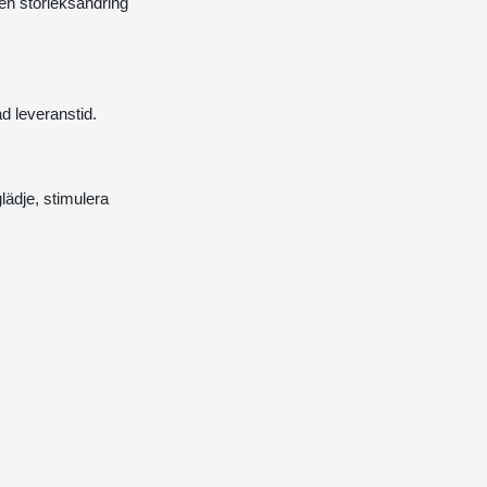
 en storleksändring
ad leveranstid.
lädje, stimulera