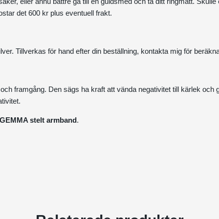
ker, eller ännu bättre gå till en guldsmed och ta ditt ringmått. Skulle
star det 600 kr plus eventuell frakt.
lver. Tillverkas för hand efter din beställning, kontakta mig för beräkn
 och framgång. Den sägs ha kraft att vända negativitet till kärlek och g
tivitet.
GEMMA stelt armband
.