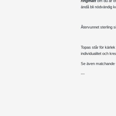
ringmått
om du är osä
ändå bli nödvändig ko
Återvunnet sterling si
Topas står för kärlek
individualitet och krea
Se även matchande
---