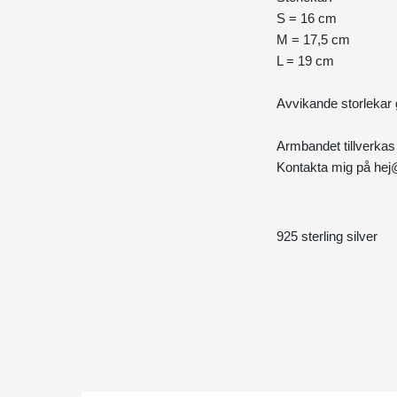
S = 16 cm
M = 17,5 cm
L = 19 cm
Avvikande storlekar g
Armbandet tillverkas 
Kontakta mig på
hej
925 sterling silver