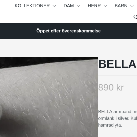
KOLLEKTIONER
DAM
HERR
BARN
K
Öppet efter överenskommelse
BELLA
890 kr
BELLA armband med 
ormlänk i silver. K
hamrad yta.