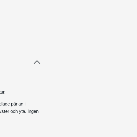
ur.
dlade pärlan i
yster och yta.
Ingen