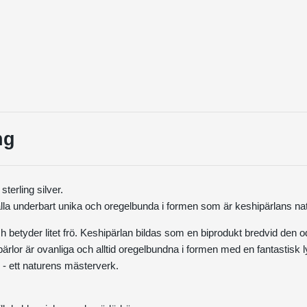
ng
sterling silver.
lla underbart unika och oregelbunda i formen som är keshipärlans nat
h betyder litet frö. Keshipärlan bildas som en biprodukt bredvid den o
ärlor är ovanliga och alltid oregelbundna i formen med en fantastisk l
k - ett naturens mästerverk.