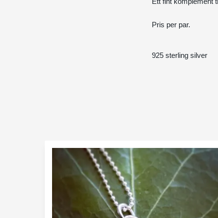
Ett fint komplement t
Pris per par.
925 sterling silver