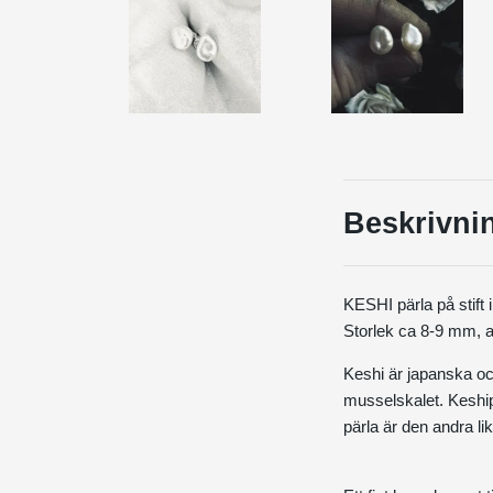
Beskrivni
KESHI pärla på stift i 
Storlek ca 8-9 mm, a
K
eshi är japanska oc
musselskalet.
Keship
pärla är den andra li