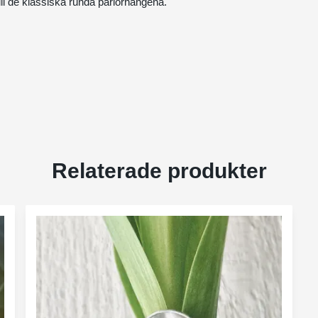
ill de klassiska runda pärlörhängena.
Relaterade produkter