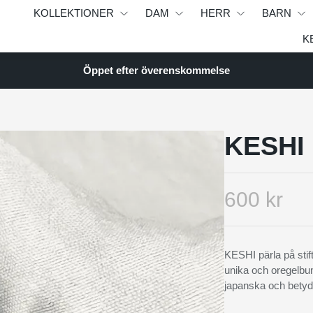
KOLLEKTIONER
DAM
HERR
BARN
K
Öppet efter överenskommelse
KESHI 
600 kr
KESHI pärla på stift
unika och oregelbun
japanska och betyd