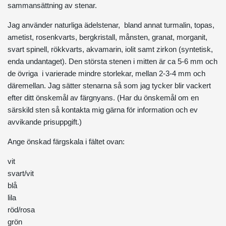
sammansättning av stenar.
Jag använder naturliga ädelstenar, bland annat turmalin, topas,
ametist, rosenkvarts, bergkristall, månsten, granat, morganit,
svart spinell, rökkvarts, akvamarin, iolit samt zirkon (syntetisk,
enda undantaget). Den största stenen i mitten är ca 5-6 mm och
de övriga i varierade mindre storlekar, mellan 2-3-4 mm och
däremellan. Jag sätter stenarna så som jag tycker blir vackert
efter ditt önskemål av färgnyans. (Har du önskemål om en
särskild sten så kontakta mig gärna för information och ev
avvikande prisuppgift.)
Ange önskad färgskala i fältet ovan:
vit
svart/vit
blå
lila
röd/rosa
grön